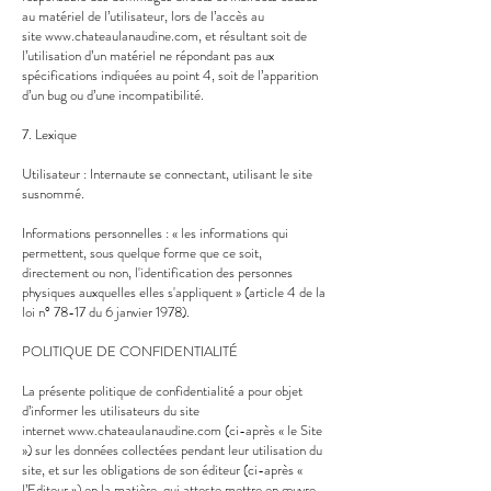
au matériel de l’utilisateur, lors de l’accès au
site
www.chateaulanaudine.com
, et résultant soit de
l’utilisation d’un matériel ne répondant pas aux
spécifications indiquées au point 4, soit de l’apparition
d’un bug ou d’une incompatibilité.
7. Lexique
Utilisateur : Internaute se connectant, utilisant le site
susnommé.
Informations personnelles : « les informations qui
permettent, sous quelque forme que ce soit,
directement ou non, l'identification des personnes
physiques auxquelles elles s'appliquent » (article 4 de la
loi n° 78-17 du 6 janvier 1978).
POLITIQUE DE CONFIDENTIALITÉ
La présente politique de confidentialité a pour objet
d’informer les utilisateurs du site
internet
www.chateaulanaudine.com
(ci-après « le Site
») sur les données collectées pendant leur utilisation du
site, et sur les obligations de son éditeur (ci-après «
l’Editeur ») en la matière, qui atteste mettre en œuvre