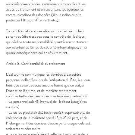
autorisés y aient accès, notamment en contrôlant les
accès au traitement et en sécurisant les éventuelles
communications des données (sécurisation du site,
protocole Https, chiffrement, etc.).
Toute information accessible sur Internet via un lien
sortant du Site n'est pas sous le contrôle de l’Editeur,
qui décline toute responsabilité quant à son contenu et
aux éventuelles failles de sécurité informatiques, ainsi
qu’aux conséquences qui en résulteraient.
Article 8. Confidentialité du traitement
L’Editeur ne communique les données à caractère
personnel collectées lors de l’utilisation du Site, à aucun
tiers que ce soit et sous aucune forme que ce soit, à
l’exception légitime, et de manière strictement
confidentielle, des personnes mentionnées ci-dessous :
- Le personnel salarié éventuel de l’Editeur (stagiaires
compris)
- Le ou les prestataire(s) technique(s) responsable(s) de
création et de la maintenance du Site d’une part, et de
l’hébergement des données d’autre part, lorsque cela est
strictement nécessaire
- La ou les personne(s) éventuellement en charge de la