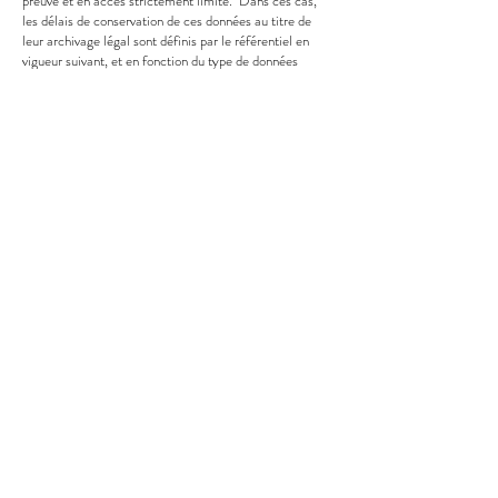
preuve et en accès strictement limité. Dans ces cas,
les délais de conservation de ces données au titre de
leur archivage légal sont définis par le référentiel en
vigueur suivant, et en fonction du type de données
concernées
:
https://www.cnil.fr/sites/default/files/typo/document/2
0120719-REF-DUREE_CONSERVATION-VD.pdf
Article 10. Droit des personnes sur leurs données
collectées
Les utilisateurs disposent d'un droit d'accès, de
rectification, d’opposition, et/ou de suppression des
données qui les concernent, qu’ils peuvent exercer à tout
moment en écrivant un courriel à l’adresse :
chateauperin@wanadoo.fr
ou par courrier (coordonnées
via les Mentions Légales).
L’Editeur s’engage à rendre effective toute éventuelle
demande motivée desdites données, en répondant à ces
demandes dans un délai de trente (30) jours calendaires
à compter de la réception de la demande. Ces
demandes se font par courriel à
l’adresse
contact@chateau-lapeyruche.com
, et se
formalisent par un courriel notifiant la réception et