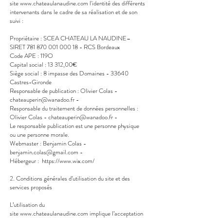
site
www.chateaulanaudine.com
l'identité des différents
intervenants dans le cadre de sa réalisation et de son
suivi :
Propriétaire : SCEA CHATEAU LA NAUDINE–
SIRET
781 870 001 000 18
- RCS Bordeaux
Code APE : 119O
Capital social : 13 312,00€
Siège social : 8 impasse des Domaines - 33640
Castres-Gironde
Responsable de publication : Olivier Colas -
chateauperin
@wanadoo.fr
-
Responsable du traitement de données personnelles :
Olivier Colas
- chateauperin
@wanadoo.fr
-
Le responsable publication est une personne physique
ou une personne morale.
Webmaster : Benjamin Colas
-
benjamin.colas@gmail.com
-
Hébergeur :
https://www.wix.com/
2. Conditions générales d’utilisation du site et des
services proposés
L’utilisation du
site
www.chateaulanaudine.com
implique l’acceptation