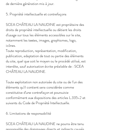
de dernière génération mis à jour.
5. Propriété intellectuelle et contrefaçons
SCEA CHÂTEAU LA NAUDINE est propriétaire des
droits de propriété intellectuelle ou détient les droits
d’usage sur tous les éléments accessibles sur le site,
notamment les textes, images, graphismes, logo,
icônes.
Toute reproduction, représentation, modification,
publication, adaptation de tout ou partie des éléments
du site, quel que soit le moyen ou le procédé utilisé, est
interdite, sauf autorisation écrite préalable de : SCEA
CHÂTEAU LA NAUDINE.
Toute exploitation non autorisée du site ou de l’un des
éléments qu’il contient sera considérée comme
constitutive d’une contrefaçon et poursuivie
conformément aux dispositions des articles L.335-2 et
suivants du Code de Propriété Intellectuelle.
6. Limitations de responsabilité
SCEA CHÂTEAU LA NAUDINE ne pourra être tenu
responsable des dommages directs et indirects causés